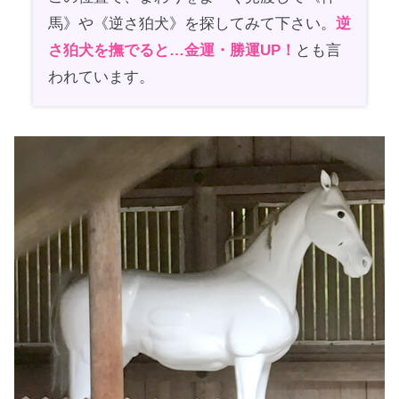
馬》や《逆さ狛犬》を探してみて下さい。
逆
さ狛犬を撫でると…金運・勝運UP！
とも言
われています。