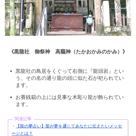
《黒龍社 御祭神 高竉神（たかおかみのかみ）》
黒龍社の鳥居をくぐって右側に『龍頭岩』とい
う、その名の通り龍の頭に似た石が祀られてい
ます。
お賽銭箱の上には見事な木彫り龍が飾られてい
ます。
関連記事
・
【龍の夢占い】龍が夢を通じてあなたに伝えたいメッセ
ージとは？