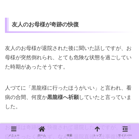
友人のお母様が奇跡の快復
友人のお母様が退院された後に聞いた話しですが、お
母様が突然倒れられ、とても危険な状態を過ごしてい
た時期があったそうです。
人づてに「黒龍様に行ったほうがいい」と言われ、看
病の合間、何度か
黒龍様へ祈願
していたと言っていま
した。
お母様は奇跡的に快復されて退院したのですが、後遺
メニュー
ホーム
検索
トップ
サイドバー
症もまったく残らず、
なんと
退院直後に仕事復帰まで