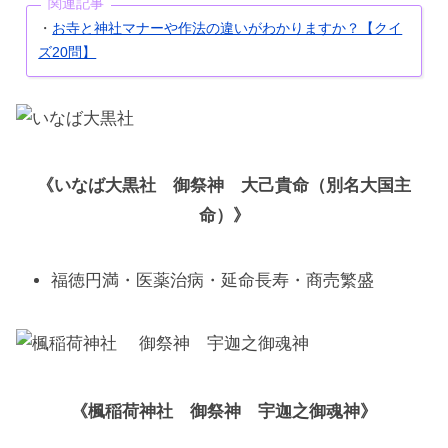
関連記事
・
お寺と神社マナーや作法の違いがわかりますか？【クイ
ズ20問】
《いなば大黒社 御祭神 大己貴命（別名大国主
命）》
福徳円満・医薬治病・延命長寿・商売繁盛
《楓稲荷神社 御祭神 宇迦之御魂神》