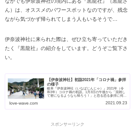
なかでも伊奈波神社の境内にある『黒龍社』（黒龍さ
ん）は、オススメのパワースポットなのですが、残念
ながら気づかず帰られてしまう人もいるそうで…
伊奈波神社に来られた際は、ぜひ立ち寄っていただき
たく『黒龍社』の紹介をしています。どうぞご覧下さ
い。
【伊奈波神社】初詣2021年「コロナ禍」参拝
の様子
岐阜『伊奈波神社（いなばじんじゃ）』2021年（令
和3年）コロナ禍の初詣。1月3日の午後から「混雑し
て密になるようなら帰ろう！」と恐る恐る参拝に伺っ
た時の様子です。
2021.09.23
love-wave.com
スポンサーリンク