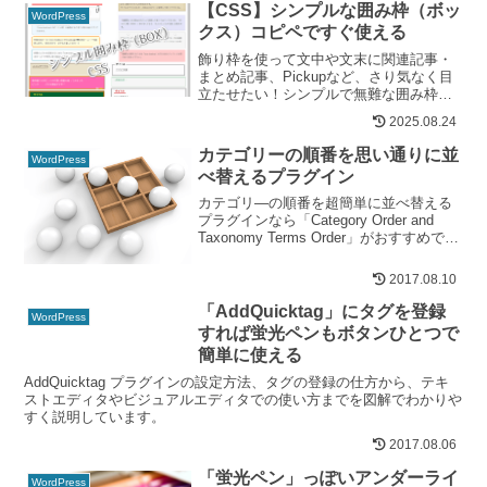
す♪
【CSS】シンプルな囲み枠（ボッ
WordPress
クス）コピペですぐ使える
飾り枠を使って文中や文末に関連記事・
まとめ記事、Pickupなど、さり気なく目
立たせたい！シンプルで無難な囲み枠・
囲い枠（ボックス）を紹介します。
2025.08.24
CSS・HTMLをコピペでOK！色や太さを
お好みでカスタマイズして使って下さい
カテゴリーの順番を思い通りに並
WordPress
ね。新作『黒板風（チョーク付）』と
べ替えるプラグイン
『ホワイトボード風（マーカー付）』自
分で作っておいてナンですが…気に入っ
カテゴリ―の順番を超簡単に並べ替える
てます（笑）
プラグインなら「Category Order and
Taxonomy Terms Order」がおすすめで
す。
2017.08.10
「AddQuicktag」にタグを登録
WordPress
すれば蛍光ペンもボタンひとつで
簡単に使える
AddQuicktag プラグインの設定方法、タグの登録の仕方から、テキ
ストエディタやビジュアルエディタでの使い方までを図解でわかりや
すく説明しています。
2017.08.06
「蛍光ペン」っぽいアンダーライ
WordPress