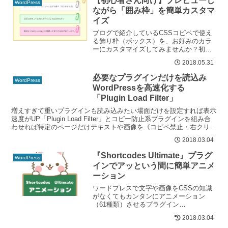
【初心者さん向け】プレビューし
WordPress
ながら「囲み枠」を簡単カスタマ
イズ
ブログで紹介しているCSSコピペで使え
る飾り枠（ボックス）を、お好みのカラ
ーにカスタマイズしてみませんか？初心
者さん向けに『CODEPEN』を使ってプ
2018.05.31
レビューしながら色を変更する方法をご
紹介しています。カスタマイズの後は
必要なプラグインだけを読込み
WordPress
「AddQuicktag」プラグインに登録して
WordPressを高速化する
使ってみる方法までわかりやすく解説。
「Plugin Load Filter」
増えすぎて重いプラグインも読み込みたい場面だけを設定すれば表示
速度がUP「Plugin Load Filter」とコピー防止系プラグインを組み合
わせれば特定のページだけテキストや画像を《コピペ禁止・右クリッ
ク禁止》大切な記事を守れます。
2018.03.04
『Shortcodes Ultimate』プラグ
WordPress
インでアッという間に簡単アニメ
ーション
ワードプレスで文字や画像をCSSの知識
がなくてもカンタンにアニメーション
（61種類）させるプラグイン
『Shortcodes Ultimate』テキストや写真
2018.03.04
に動きを付けて目立たせたい時に便利で