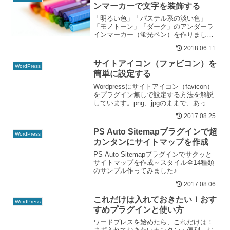
ンマーカーで文字を装飾する
「明るい色」「パステル系の淡い色」
「モノトーン」「ダーク」のアンダーラ
インマーカー（蛍光ペン）を作りまし
た。記事を差別化したりテーマやスキン
2018.06.11
に合わせて使い分けてみてはいかがです
か？スタイルシートにコピペするだけで
サイトアイコン（ファビコン）を
WordPress
簡単に使えます。
簡単に設定する
Wordpressにサイトアイコン（favicon）
をプラグイン無しで設定する方法を解説
しています。png、jpgのままで、あっと
いう間に設置完了！
2017.08.25
PS Auto Sitemapプラグインで超
WordPress
カンタンにサイトマップを作成
PS Auto Sitemapプラグインでサクッと
サイトマップを作成～スタイル全14種類
のサンプル作ってみました♪
2017.08.06
これだけは入れておきたい！おす
WordPress
すめプラグインと使い方
ワードプレスを始めたら、これだけは！