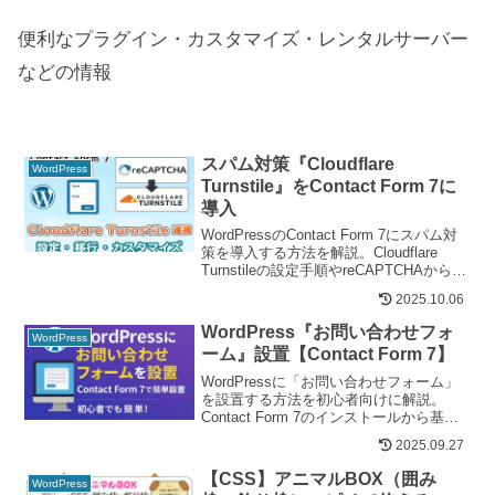
便利なプラグイン・カスタマイズ・レンタルサーバー
などの情報
スパム対策『Cloudflare
WordPress
Turnstile』をContact Form 7に
導入
WordPressのContact Form 7にスパム対
策を導入する方法を解説。Cloudflare
Turnstileの設定手順やreCAPTCHAからの
移行方法も紹介します。
2025.10.06
WordPress『お問い合わせフォ
WordPress
ーム』設置【Contact Form 7】
WordPressに「お問い合わせフォーム」
を設置する方法を初心者向けに解説。
Contact Form 7のインストールから基本
設定、メール送信設定、固定ページへの
2025.09.27
設置、テスト送信、フッターメニューへ
のリンク追加までを画像付きで丁寧に紹
【CSS】アニマルBOX（囲み
WordPress
介しています。