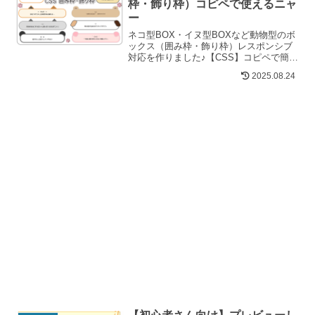
枠・飾り枠）コピペで使えるニャ
ー
ネコ型BOX・イヌ型BOXなど動物型のボ
ックス（囲み枠・飾り枠）レスポンシブ
対応を作りました♪【CSS】コピペで簡単
に使えて耳や顔のカラーもカスタマイズ
2025.08.24
OKです。動物好き、ペットブログ運営な
どなど… どなたでもご自由にお使い下
さい(=^・^=)