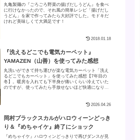
丸亀製麺の『ごろごろ野菜の揚げだしうどん』を食べ
に行けなかったので、それ風の簡単レシピ「揚げだし
うどん」を家で作ってみたら大好評でした。モドキだ
けれど美味しくて大満足です！
2018.01.18
『洗えるどこでも電気カーペット』
YAMAZEN（山善）を使ってみた感想
丸洗いができて持ち運びが楽な電気カーペット「洗え
るどこでもカーペット」を使ってみた感想【7年目の
冬】。暖房を入れても下半身が痛いくらい冷えていた
のですが、使ってみたら手放せないほど快適になりま
した。洗濯しても、毛羽立ちもなくフカフカのカーペ
ットに戻りました。
2026.04.26
岡村ブラックスカルがハロウィーンどっき
り＆『めちゃイケ』終了にショック
『めちゃイケ』ハロウィンどっきりで再びダンスが見