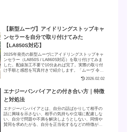
【新型ムーヴ】アイドリングストップキャ
ンセラーを自分で取り付けてみた
【LA850S対応】
2025年発売の新型ムーヴにアイドリングストップキャ
ンセラー（LA850S / LA860S対応）を取り付けてみま
した。配線加工不要で10分あれば完了。実際の取り付
け手順と感想を写真付きで紹介します。「ムーヴ 令和7
年６月～ / ムーヴキャンバス 令和4年7月～ 」
2026.02.02
エナジーバンパイアとの付き合い方｜特徴
と対処法
エナジーバンパイアとは、自分の話ばかりして相手の
話に興味を示さない、相手の気持ちや立場に配慮しな
い、自分で問題や不満を解決しようとしない、同情や
賛同を求めたがる、自分を正当化するなどの特徴があ
ります。付き合い方と対処法についてご紹介します。