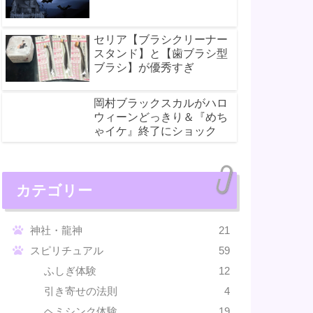
セリア【ブラシクリーナー
スタンド】と【歯ブラシ型
ブラシ】が優秀すぎ
岡村ブラックスカルがハロ
ウィーンどっきり＆『めち
ゃイケ』終了にショック
カテゴリー
神社・龍神
21
スピリチュアル
59
ふしぎ体験
12
引き寄せの法則
4
ヘミシンク体験
19