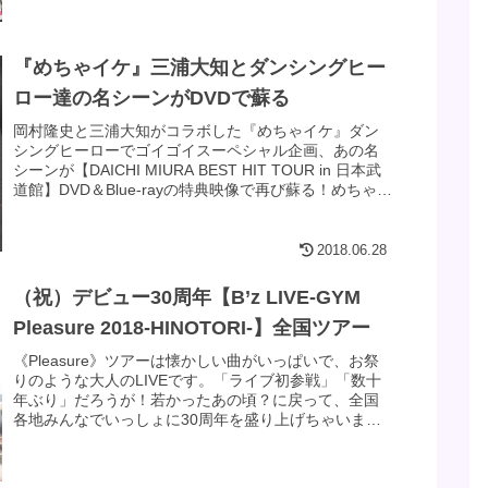
『めちゃイケ』三浦大知とダンシングヒー
ロー達の名シーンがDVDで蘇る
岡村隆史と三浦大知がコラボした『めちゃイケ』ダン
シングヒーローでゴイゴイスーペシャル企画、あの名
シーンが【DAICHI MIURA BEST HIT TOUR in 日本武
道館】DVD＆Blue-rayの特典映像で再び蘇る！めちゃイ
ケが終了してしまい、オカザイルの時のようにDVDに
なるのは難しいのかな？と諦めていたところに嬉しい
お知らせ。あの感動をもう一度味わいたいですね♪
2018.06.28
（祝）デビュー30周年【B’z LIVE-GYM
Pleasure 2018-HINOTORI-】全国ツアー
《Pleasure》ツアーは懐かしい曲がいっぱいで、お祭
りのような大人のLIVEです。「ライブ初参戦」「数十
年ぶり」だろうが！若かったあの頃？に戻って、全国
各地みんなでいっしょに30周年を盛り上げちゃいまし
ょう。