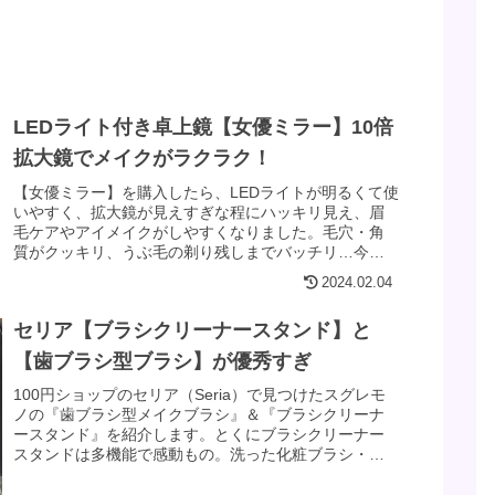
LEDライト付き卓上鏡【女優ミラー】10倍
拡大鏡でメイクがラクラク！
【女優ミラー】を購入したら、LEDライトが明るくて使
いやすく、拡大鏡が見えすぎな程にハッキリ見え、眉
毛ケアやアイメイクがしやすくなりました。毛穴・角
質がクッキリ、うぶ毛の剃り残しまでバッチリ…今ま
で気づかなかったところが見えてハットしてしまいま
2024.02.04
した（汗）
セリア【ブラシクリーナースタンド】と
【歯ブラシ型ブラシ】が優秀すぎ
100円ショップのセリア（Seria）で見つけたスグレモ
ノの『歯ブラシ型メイクブラシ』＆『ブラシクリーナ
ースタンド』を紹介します。とくにブラシクリーナー
スタンドは多機能で感動もの。洗った化粧ブラシ・パ
フ・チップ・スポンジまでを一度に干せて超便利。わ
たしなりの使い方を画像で紹介しています。