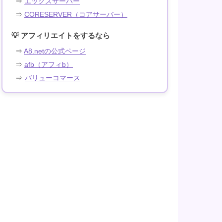
⇒
エックスサーバー
⇒
CORESERVER（コアサーバー）
💡 アフィリエイトをするなら
⇒
A8.netの公式ページ
⇒
afb（アフィb）
⇒
バリューコマース