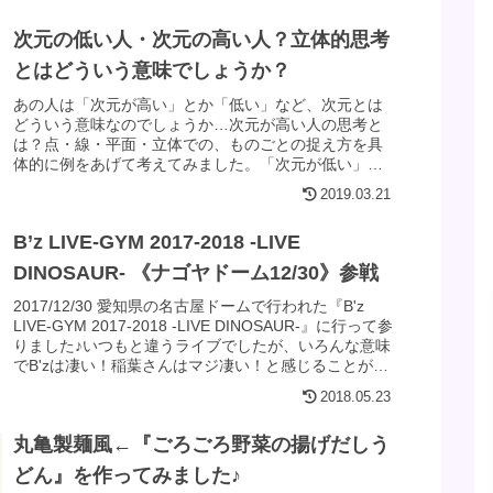
次元の低い人・次元の高い人？立体的思考
とはどういう意味でしょうか？
あの人は「次元が高い」とか「低い」など、次元とは
どういう意味なのでしょうか…次元が高い人の思考と
は？点・線・平面・立体での、ものごとの捉え方を具
体的に例をあげて考えてみました。「次元が低い」と
言われない為にはどうすればいいのでしょうか。
2019.03.21
B’z LIVE-GYM 2017-2018 -LIVE
DINOSAUR- 《ナゴヤドーム12/30》参戦
2017/12/30 愛知県の名古屋ドームで行われた『B'z
LIVE-GYM 2017-2018 -LIVE DINOSAUR-』に行って参
りました♪いつもと違うライブでしたが、いろんな意味
でB'zは凄い！稲葉さんはマジ凄い！と感じることがで
きたこと。そしてこれからもB'zファンでいたい！と思
2018.05.23
った出来事など感想を書いてみました。30周年もみん
なで盛り上げたいですね♪
丸亀製麺風←『ごろごろ野菜の揚げだしう
どん』を作ってみました♪