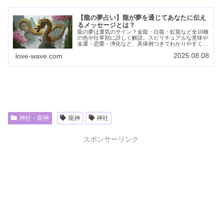
【龍の夢占い】龍が夢を通じてあなたに伝え
るメッセージとは？
龍の夢は運気のサイン？金龍・白龍・虹龍など全10種
の色や仕草別に詳しく解説。スピリチュアルな意味や
金運・恋愛・浄化など、具体例つきでわかりやすく紹
介しています。龍が夢に現れたとき、それは運命から
2025.08.08
love-wave.com
の合図かも！
神社・龍神
龍神
神社
スポンサーリンク