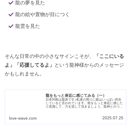
龍の夢を見た
龍の絵や置物が目につく
龍雲を見た
そんな日常の中の小さなサインこそが、
「ここにいる
よ」「応援してるよ」
という龍神様からのメッセージ
かもしれません。
龍をもっと身近に感じてみる（一）
日本列島は龍体です♪私達の周りに龍はいっぱい存在
していると言われています。龍をもっと身近に感じた
り意識して、力を貸して頂きましょう。龍神とのつな
がりや役割、龍をもっと身近に感じるきっかけを紹介
します。
2025.07.25
love-wave.com