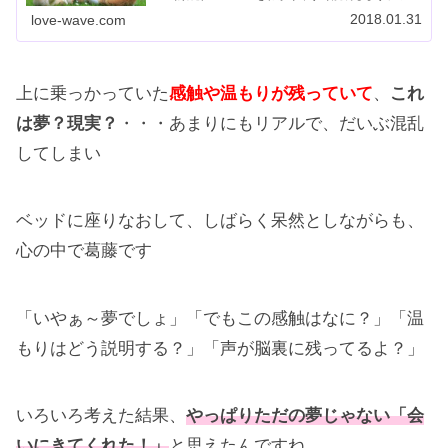
ルメイト（魂の伴侶）の意味を知って魂に磨きをかけ
2018.01.31
love-wave.com
ましょう。
上に乗っかっていた
感触や温もりが残っていて
、
これ
は夢？現実？
・・・あまりにもリアルで、だいぶ混乱
してしまい
ベッドに座りなおして、しばらく呆然としながらも、
心の中で葛藤です
「いやぁ～夢でしょ」「でもこの感触はなに？」「温
もりはどう説明する？」「声が脳裏に残ってるよ？」
いろいろ考えた結果、
やっぱりただの夢じゃない「会
いにきてくれた！」
と思えたんですね