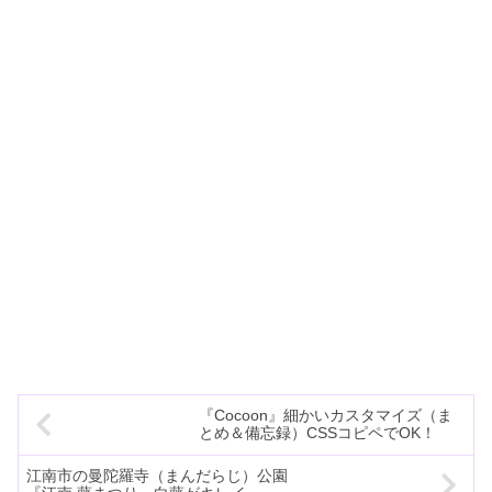
『Cocoon』細かいカスタマイズ（ま
とめ＆備忘録）CSSコピペでOK！
江南市の曼陀羅寺（まんだらじ）公園