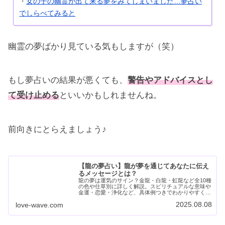
・
女の子の幽霊が出て来る夢をみてしまいました…夢占い
でしらべてみると
幽霊の夢ばかり見ている気もしますが（笑）
もし夢占いの結果が悪くても、
警告やアドバイスとし
て受け止める
といいかもしれませんね。
前向きにとらえましょう♪
【龍の夢占い】龍が夢を通じてあなたに伝え
るメッセージとは？
龍の夢は運気のサイン？金龍・白龍・虹龍など全10種
の色や仕草別に詳しく解説。スピリチュアルな意味や
金運・恋愛・浄化など、具体例つきでわかりやすく紹
介しています。龍が夢に現れたとき、それは運命から
2025.08.08
love-wave.com
の合図かも！