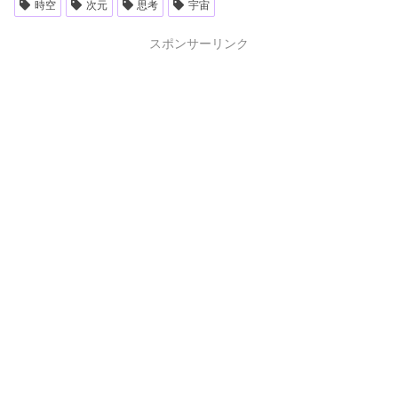
時空
次元
思考
宇宙
スポンサーリンク