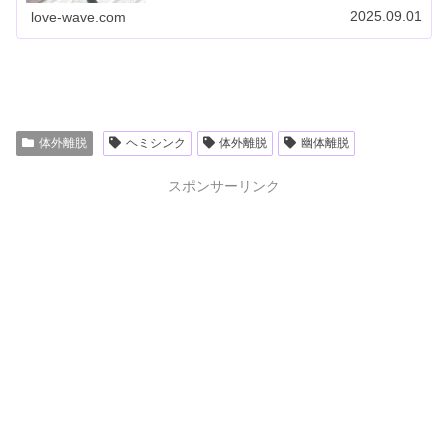
「本当だった！」と確信に変わった出来事を紹介しま
2025.09.01
love-wave.com
す。ちょっと信じられないような本当のお話し。
体外離脱
ヘミシンク
体外離脱
幽体離脱
スポンサーリンク