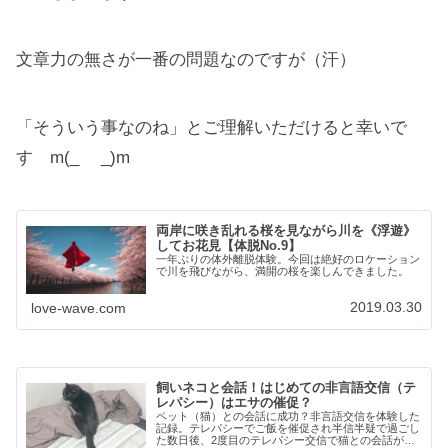
文章力の無さが一番の問題なのですが（汗）
「そういう事なのね」とご理解いただけると幸いで
す m(_ _)m
両岸に咲き乱れる桜を見ながら川を《浮遊》
してお花見【体脱No.9】
一年ぶりの体外離脱体験。今回は絶好のロケーション
で川を飛びながら、満開の桜を楽しんできました。
2019.03.30
love-wave.com
飼いネコと会話！はじめての非言語交信（テ
レパシー）はエサの催促？
ペット（猫）との会話に成功？非言語交信を体験した
記録。テレパシーでご飯を催促され半信半疑で過ごし
た数日後、2度目のテレパシー交信で猫との会話が