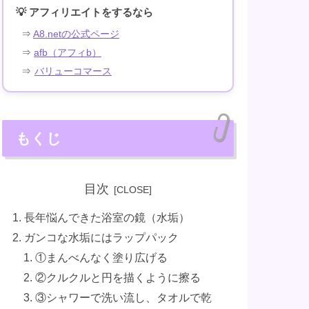
💡 アフィリエイトをするなら
⇒
A8.netの公式ページ
⇒
afb（アフィb）
⇒
バリューコマース
もくじ
目次
長年悩んできた浴室の鏡（水垢）
ガンコな水垢にはラップパック
①まんべんなく塗り広げる
②クルクルと円を描くように擦る
③シャワーで洗い流し、タオルで乾