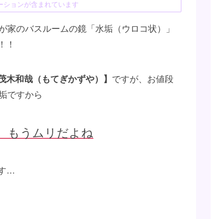
ーションが含まれています
わが家のバスルームの鏡「水垢（ウロコ状）」
！！
茂木和哉（もてぎかずや）】
ですが、お値段
水垢ですから
、もうムリだよね
す…