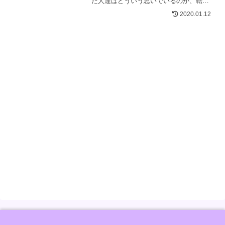
た人達はどういう思いでいるのか、転生
に向けた自らの目標はどうやって決める
2020.01.12
のか…理解できた気がしました。心温ま
る一冊です。