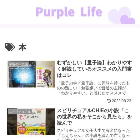
本
むずかしい【量子論】わかりやす
宇宙の不思議
く解説しているオススメの入門書
はコレ
「量子力学／量子論」に興味を持ったも
のの難しい！勉強嫌いで普通の主婦が
「わかりやすい」と感じたオススメでき
る【量子論入門編】をご紹介します。実
2023.08.23
験イラストが豊富で、とてもよくわかる
解説がありがたい！
スピリチュアルCHIEの小説「こ
スピリチュアル
の世界の私をそこから見たら」を
読んで
スピリチュアル女子大生で有名になった
「ちえちゃん」の小説を読んで亡くなっ